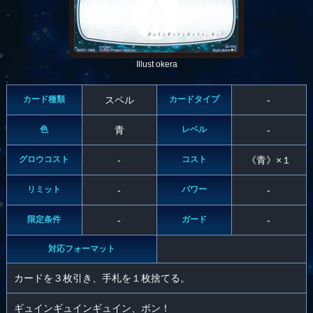
Illust okera
カード種類
スペル
カードタイプ
-
色
青
レベル
-
グロウコスト
-
コスト
《青》×１
リミット
-
パワー
-
限定条件
-
ガード
-
対応フォーマット
カードを３枚引き、手札を１枚捨てる。
ギュインギュインギュイン、ポン！