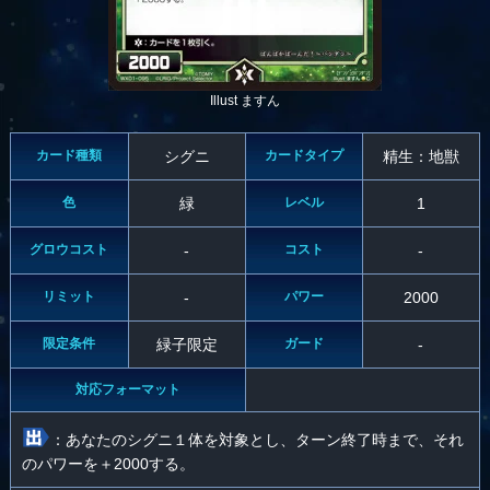
Illust ますん
カード種類
シグニ
カードタイプ
精生：地獣
色
緑
レベル
1
グロウコスト
-
コスト
-
リミット
-
パワー
2000
限定条件
緑子限定
ガード
-
対応フォーマット
：あなたのシグニ１体を対象とし、ターン終了時まで、それ
のパワーを＋2000する。