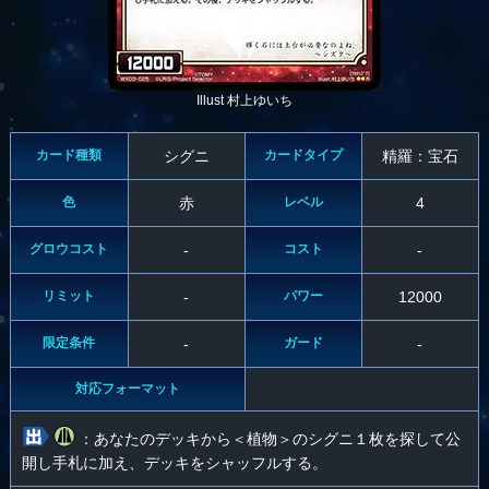
Illust 村上ゆいち
カード種類
シグニ
カードタイプ
精羅：宝石
色
赤
レベル
4
グロウコスト
-
コスト
-
リミット
-
パワー
12000
限定条件
-
ガード
-
対応フォーマット
：あなたのデッキから＜植物＞のシグニ１枚を探して公
開し手札に加え、デッキをシャッフルする。