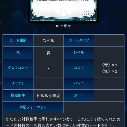
Illust 甲冑
カード種類
スペル
カードタイプ
-
色
青
レベル
-
《青》×１
グロウコスト
-
コスト
《無》×１
リミット
-
パワー
-
限定条件
ピルルク限定
ガード
-
対応フォーマット
あなたと対戦相手は手札をすべて捨て、これにより捨てられたカ
ードの枚数のうち最も大きい数に等しい枚数のカードを引く。