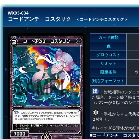
WX03-034
コードアンチ コスタリク
＜コードアンチコスタリク＞
カード種類
色
グロウコスト
リミット
限定条件
ウ
対応フォーマット
：対戦相手のシグニ
た場合、ターン終了時まで
（パワーが０以下のシグ
：手札から＜古代兵
２枚引く。
キレイすぎる球体が大好
■コードアンチ コスタ