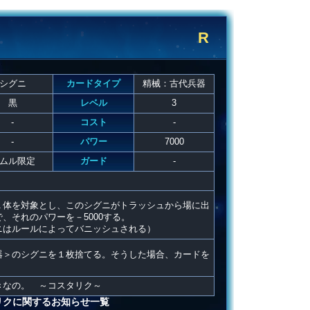
R
シグニ
カードタイプ
精械：古代兵器
黒
レベル
3
-
コスト
-
-
パワー
7000
ムル限定
ガード
-
１体を対象とし、このシグニがトラッシュから場に出
、それのパワーを－5000する。
ニはルールによってバニッシュされる）
器＞のシグニを１枚捨てる。そうした場合、カードを
きなの。 ～コスタリク～
リクに関するお知らせ一覧