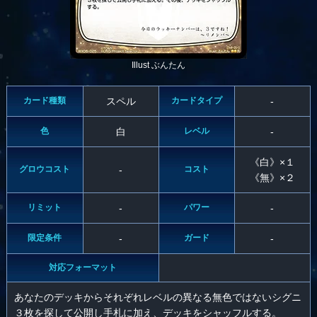
Illust ぶんたん
カード種類
スペル
カードタイプ
-
色
白
レベル
-
《白》×１
グロウコスト
-
コスト
《無》×２
リミット
-
パワー
-
限定条件
-
ガード
-
対応フォーマット
あなたのデッキからそれぞれレベルの異なる無色ではないシグニ
３枚を探して公開し手札に加え、デッキをシャッフルする。