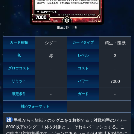
Illust 芥川 明
カード種類
シグニ
カードタイプ
精生：龍獣
色
赤
レベル
3
グロウコスト
-
コスト
-
リミット
-
パワー
7000
限定条件
-
ガード
-
対応フォーマット
手札から＜龍獣＞のシグニを１枚捨てる：対戦相手のパワー
8000以下のシグニ１体を対象とし、それをバニッシュする。こ
の能力は対戦相手のエナゾーンにあるカードが４枚以下の場合に