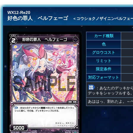
WX12-Re20
好色の罪人 ベルフェーゴ
＜コウショクノザイニンベルフェ
カード種類
色
グロウコスト
リミット
限定条件
対応フォーマット
：あなたのデッキか
デッキをシャッフルする
あははっ、割れたよ。～