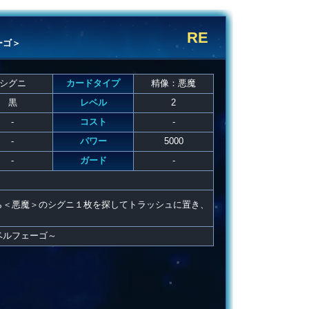
RE
ーゴ＞
シグニ
カードタイプ
精像：悪魔
黒
レベル
2
-
コスト
-
-
パワー
5000
-
ガード
-
ら＜悪魔＞のシグニ１枚を探してトラッシュに置き、
。
ベルフェーゴ～