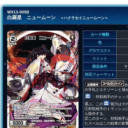
WX13-005B
白羅星 ニュームーン
＜ハクラセイニュームーン＞
カード種類
色
グロウコスト
リミット
限定条件
サ
対応フォーマット
合
の手札とエナゾーンと場
：対戦相手のチェッ
選ぶ。この
能力はそ
①対戦相手のトラッシュ
ら除外する。
②このターン、対戦相手
たスペルはこの効果の影