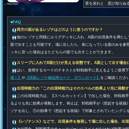
君を哀れと 思ひ知りぬ
Illust hitoto*
■FAQ
両方の面があるレゾナはどのように使うのですか？
他のレゾナと同様にルリグデッキに入れ、A面の出現条件を満たし
面で出すことも可能です。場に出したら、表になっている面のみを参
ッキに戻った場合はまたどちらの面でも出すことができます。
スリーブに入れてB面だけが見える状態です。A面として出す場合
はい、使用するカードのテキストが対戦相手に見えるようご使用下
場！】
や
【両面レゾナ確認用カード ダウンロード】
をご確認くださ
出現時能力の「この出現時能力はそのスペルの効果より先に発動
この出現時能力は、【スペルカットイン】で出した場合、対戦相手
るよりも先に効果が発動します。例えば、対戦相手が《想起する祝福
ゾナを出し、①の効果で《想起する祝福》で対象とされていたシグニ
《レゾナンス》などで、出現条件を無視して場に出した場合、出現
その場合、対戦相手のチェックゾーンにスペルがなければ効果は何