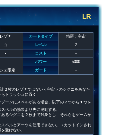
LR
レゾナ
カードタイプ
精羅：宇宙
白
レベル
2
-
コスト
-
-
パワー
5000
シェ限定
ガード
-
計２枚のレゾナではない＜宇宙＞のシグニをあなた
からトラッシュに置く
クゾーンにスペルがある場合、以下の２つから１つを
のスペルの効果より先に発動する。
にあるシグニを２枚まで対象とし、それらをゲームか
はスペルとアーツを使用できない。（カットインされ
響を受けない）