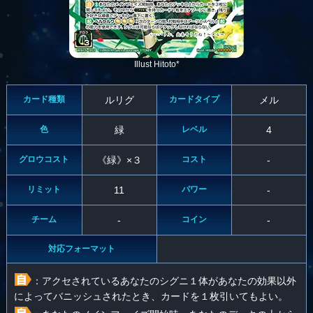
Illust Hitoto*
カード種類
ルリグ
カードタイプ
メル
色
緑
レベル
4
グロウコスト
《緑》×３
コスト
-
リミット
11
パワー
-
チーム
-
コイン
-
対応フォーマット
：アクセされているあなたのシグニ１体があなたの効果以外
によってバニッシュされたとき、カードを１枚引いてもよい。