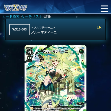
カード検索
>
サーチリスト
>詳細
LR
＜メルマティーニ＞
WX15-003
メル＝マティーニ