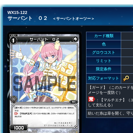
WX15-122
サーバント Ｏ２
＜サーバントオーツー＞
カード種類
色
グロウコスト
リミット
限定条件
対応フォーマット
【ガード】（このカード
メージを一度防ぐ）
：【マルチエナ】（
して支払える）
紡いだ糸は扉を開く。守