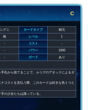
C
シグニ
カードタイプ
精元
無
レベル
1
-
コスト
-
-
パワー
1000
-
ガード
あり
を手札から捨てることで、ルリグのアタックによるダ
エナコストを支払う際、このカードは好きな色１つと
り手の少女たちは識っている。