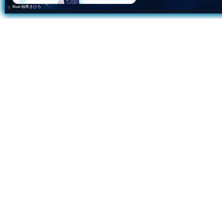
Illust 柚希きひろ