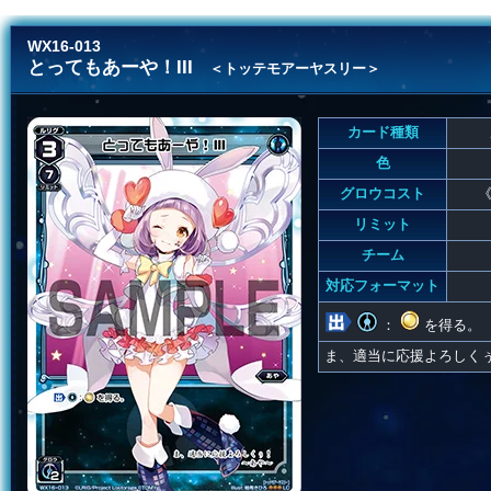
WX16-013
とってもあーや！III
＜トッテモアーヤスリー＞
カード種類
色
グロウコスト
《
リミット
チーム
対応フォーマット
：
を得る。
ま、適当に応援よろしく