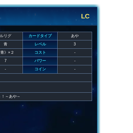
LC
ルリグ
カードタイプ
あや
青
レベル
3
青》×２
コスト
-
7
パワー
-
-
コイン
-
ぅ！～あや～