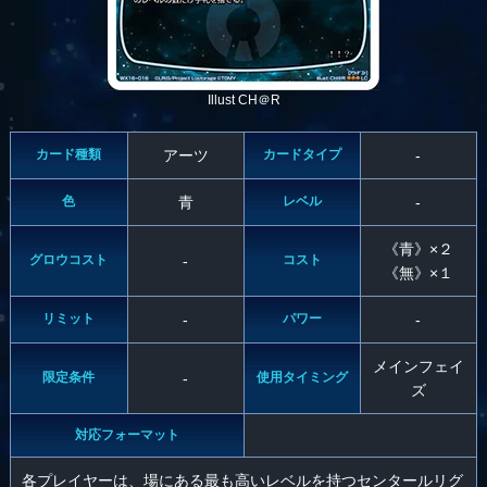
Illust CH＠R
カード種類
アーツ
カードタイプ
-
色
青
レベル
-
《青》×２
グロウコスト
-
コスト
《無》×１
リミット
-
パワー
-
メインフェイ
限定条件
-
使用タイミング
ズ
対応フォーマット
各プレイヤーは、場にある最も高いレベルを持つセンタールリグ