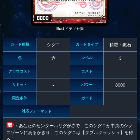
Illust イチノセ奏
カード種類
シグニ
カードタイプ
精羅：鉱石
色
赤
レベル
3
グロウコスト
-
コスト
-
リミット
-
パワー
8000
限定条件
-
ガード
-
対応フォーマット
：あなたのセンタールリグが赤で、このシグニが中央のシグ
ニゾーンにあるかぎり、このシグニは【ダブルクラッシュ】を得
る。