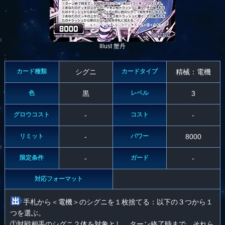
Illust 蟹丹
カード種類
シグニ
カードタイプ
精械：電機
色
黒
レベル
3
グロウコスト
-
コスト
-
リミット
-
パワー
8000
限定条件
-
ガード
-
対応フォーマット
手札から＜電機＞のシグニを１枚捨てる：以下の３つから１
つを選ぶ。
①対戦相手のシグニ２体を対象とし、ターン終了時まで、それら