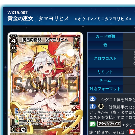
WX19-007
黄金の巫女 タマヨリヒメ
＜オウゴンノミコタマヨリヒメ＞
カード種類
色
《
グロウコスト
《
《
リミット
チーム
対応フォーマット
：シグニ１体を対象
：対戦相手のセ
デッキから《炎・タマヨ
コストを支払わずにグロ
エクシ
終了時まで、それは「