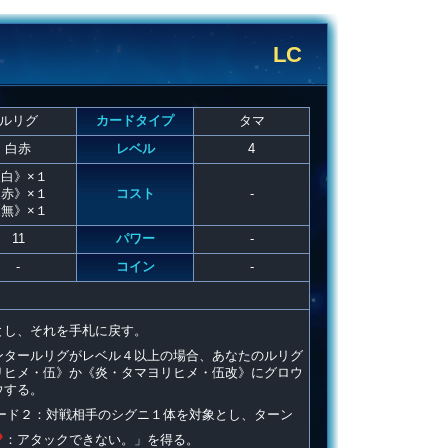
LC
ルリグ
カードタイプ
タマ
白赤
レベル
4
白》×１
赤》×１
コスト
-
無》×１
11
パワー
-
-
コイン
-
とし、それを手札に戻す。
ンタールリグがレベル４以上の場合、あなたのルリグ
リヒメ・伍》か《炎・タマヨリヒメ・伍改》にグロウ
ウする。
ード２：対戦相手のシグニ１体を対象とし、ターン
：アタックできない。」を得る。