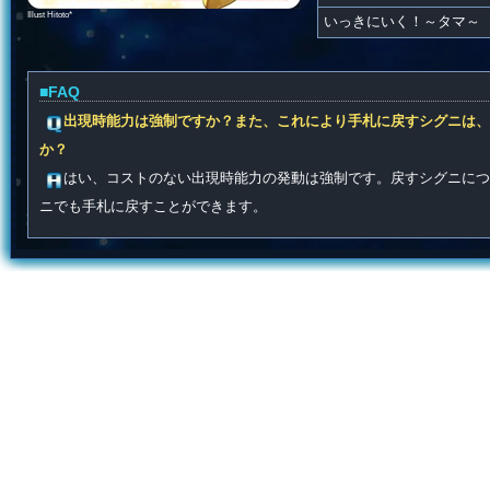
Illust Hitoto*
いっきにいく！～タマ～
■FAQ
出現時能力は強制ですか？また、これにより手札に戻すシグニは、
か？
はい、コストのない出現時能力の発動は強制です。戻すシグニにつ
ニでも手札に戻すことができます。