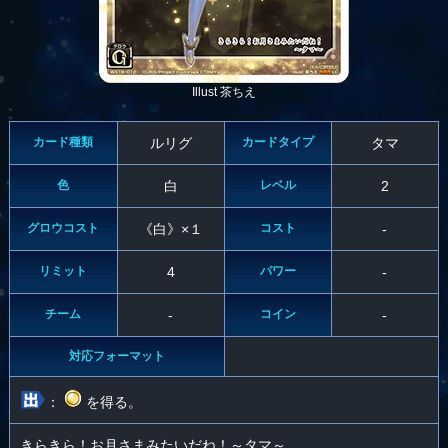
Illust 茶ちえ
カード種類
ルリグ
カードタイプ
タマ
色
白
レベル
2
グロウコスト
《白》×１
コスト
-
リミット
4
パワー
-
チーム
-
コイン
-
対応フォーマット
：
を得る。
きらきら！お月さまみたいだね！～タマ～