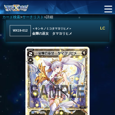
カード検索
>
サーチリスト
>詳細
LC
＜キンキノミコタマヨリヒメ＞
WX19-012
金輝の巫女 タマヨリヒメ