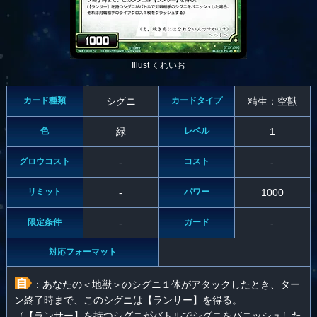
Illust くれいお
カード種類
シグニ
カードタイプ
精生：空獣
色
緑
レベル
1
グロウコスト
-
コスト
-
リミット
-
パワー
1000
限定条件
-
ガード
-
対応フォーマット
：あなたの＜地獣＞のシグニ１体がアタックしたとき、ター
ン終了時まで、このシグニは【ランサー】を得る。
（【ランサー】を持つシグニがバトルでシグニをバニッシュした