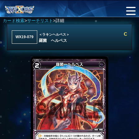
カード検索
>
サーチリスト
>詳細
C
＜ラキンヘルペス＞
WX19-079
羅菌 ヘルペス