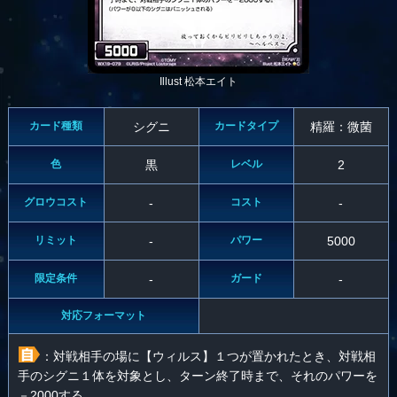
Illust 松本エイト
カード種類
シグニ
カードタイプ
精羅：微菌
色
黒
レベル
2
グロウコスト
-
コスト
-
リミット
-
パワー
5000
限定条件
-
ガード
-
対応フォーマット
：対戦相手の場に【ウィルス】１つが置かれたとき、対戦相
手のシグニ１体を対象とし、ターン終了時まで、それのパワーを
－2000する。