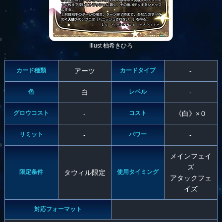
Illust 柚希きひろ
カード種類
アーツ
カードタイプ
-
色
白
レベル
-
グロウコスト
-
コスト
《白》×０
リミット
-
パワー
-
メインフェイ
ズ
限定条件
タウィル限定
使用タイミング
アタックフェ
イズ
対応フォーマット