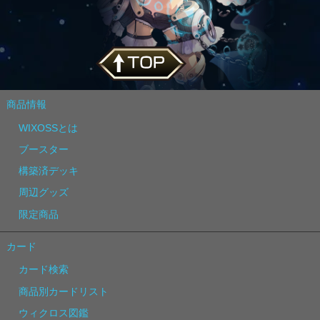
商品情報
WIXOSSとは
ブースター
構築済デッキ
周辺グッズ
限定商品
カード
カード検索
商品別カードリスト
ウィクロス図鑑