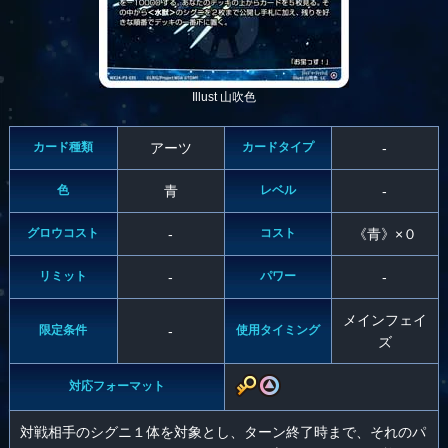
Illust 山吹色
カード種類
アーツ
カードタイプ
-
色
青
レベル
-
グロウコスト
-
コスト
《青》×０
リミット
-
パワー
-
メインフェイ
限定条件
-
使用タイミング
ズ
対応フォーマット
対戦相手のシグニ１体を対象とし、ターン終了時まで、それのパ