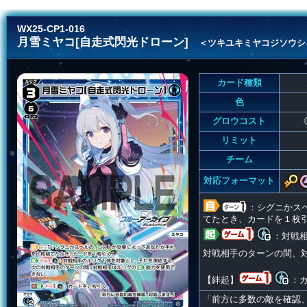
WX25-CP1-016
月雪ミヤコ[自走式閃光ドローン]
＜ツキユキミヤコジソウシ
カード種類
色
グロウコスト
《
リミット
チーム
対応フォーマット
：シグニかス
てたとき、カードを１枚
：対戦
対戦相手のターンの間、
【絆起】
：
「前方に多数の敵を確認