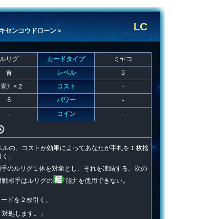
LC
キセンコウドローン＞
ルリグ
カードタイプ
ミヤコ
青
レベル
3
青》×２
コスト
-
6
パワー
-
-
コイン
-
ペルの、コストか効果によってあなたが手札を１枚捨
引く。
相手のルリグ１体を対象とし、それを凍結する。次の
対戦相手はルリグの
能力を使用できない。
カードを２枚引く。
、対処します。」