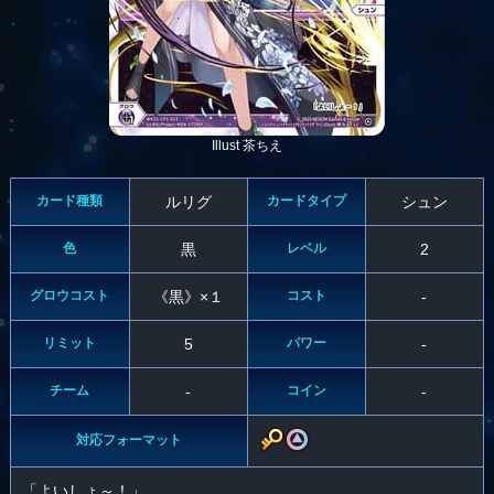
Illust 茶ちえ
カード種類
ルリグ
カードタイプ
シュン
色
黒
レベル
2
グロウコスト
《黒》×１
コスト
-
リミット
5
パワー
-
チーム
-
コイン
-
対応フォーマット
「よいしょ～！」