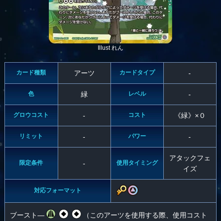
Illust れん
カード種類
アーツ
カードタイプ
-
色
緑
レベル
-
グロウコスト
-
コスト
《緑》×０
リミット
-
パワー
-
アタックフェ
限定条件
-
使用タイミング
イズ
対応フォーマット
ブースト―
（このアーツを使用する際、使用コスト