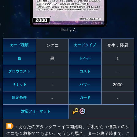
Illust よん
カード種類
シグニ
カードタイプ
奏生：怪異
色
黒
レベル
1
グロウコスト
-
コスト
-
リミット
-
パワー
2000
限定条件
-
ガード
-
対応フォーマット
：あなたのアタックフェイズ開始時、手札から＜怪異＞のシ
グニを１枚捨ててもよい。そうした場合、ターン終了時まで、こ