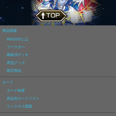
商品情報
WIXOSSとは
ブースター
構築済デッキ
周辺グッズ
限定商品
カード
カード検索
商品別カードリスト
ウィクロス図鑑