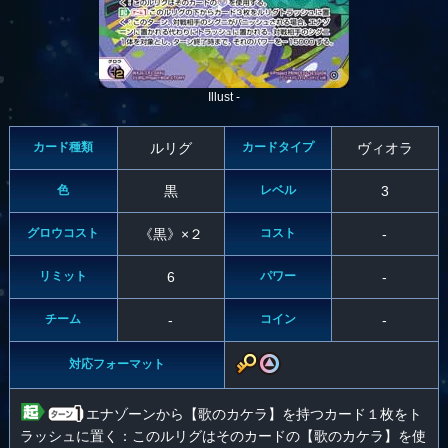
Illust -
カード種類
ルリグ
カードタイプ
ヴィオラ
色
黒
レベル
3
グロウコスト
《黒》×２
コスト
-
リミット
6
パワー
-
チーム
-
コイン
-
対応フォーマット
エナゾーンから【歌のカケラ】を持つカード１枚をト
ラッシュに置く：このルリグはそのカードの【歌のカケラ】を使