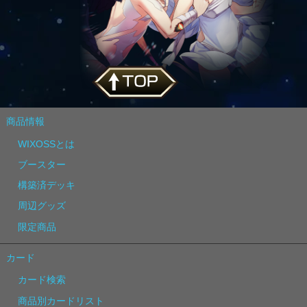
商品情報
WIXOSSとは
ブースター
構築済デッキ
周辺グッズ
限定商品
カード
カード検索
商品別カードリスト