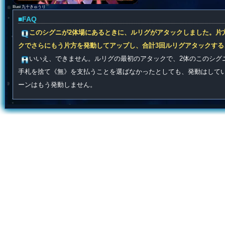
Illust 九十きゅうり
■FAQ
このシグニが2体場にあるときに、ルリグがアタックしました。片
クでさらにもう片方を発動してアップし、合計3回ルリグアタックする
いいえ、できません。ルリグの最初のアタックで、2体のこのシグ
手札を捨て《無》を支払うことを選ばなかったとしても、発動はして
ーンはもう発動しません。