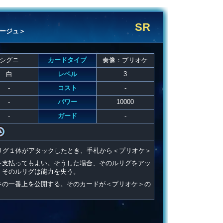
SR
ージュ＞
シグニ
カードタイプ
奏像：プリオケ
白
レベル
3
-
コスト
-
-
パワー
10000
-
ガード
-
リグ１体がアタックしたとき、手札から＜プリオケ＞
を支払ってもよい。そうした場合、そのルリグをアッ
、そのルリグは能力を失う。
キの一番上を公開する。そのカードが＜プリオケ＞の
。