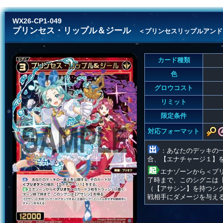
WX26-CP1-049
プリンセス・リップル＆ジール
＜プリンセスリップルアンド
カード種類
色
グロウコスト
リミット
限定条件
対応フォーマット
：あなたのデッキの
合、【エナチャージ１】
エナゾーンから＜プ
了時まで、このシグニは
（【アサシン】を持つシ
戦相手にダメージを与え