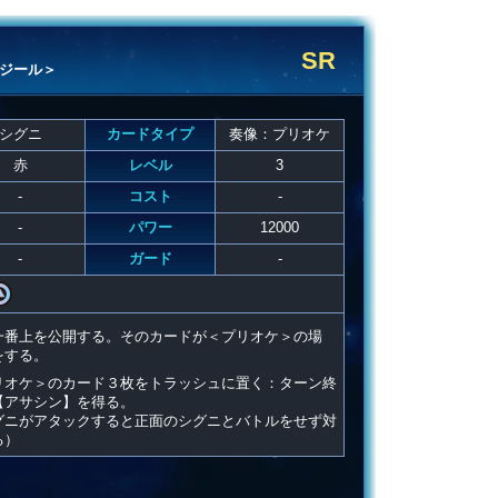
SR
ジール＞
シグニ
カードタイプ
奏像：プリオケ
赤
レベル
3
-
コスト
-
-
パワー
12000
-
ガード
-
一番上を公開する。そのカードが＜プリオケ＞の場
をする。
リオケ＞のカード３枚をトラッシュに置く：ターン終
【アサシン】を得る。
グニがアタックすると正面のシグニとバトルをせず対
る）