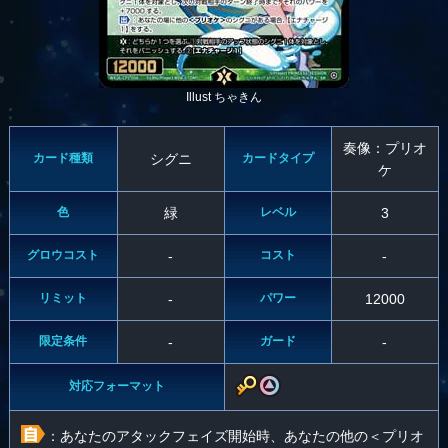
Illust ちゃきん
奏像：プリオ
カード種類
シグニ
カードタイプ
ケ
色
緑
レベル
3
グロウコスト
-
コスト
-
リミット
-
パワー
12000
限定条件
-
ガード
-
対応フォーマット
：あなたのアタックフェイズ開始時、あなたの他の＜プリオ