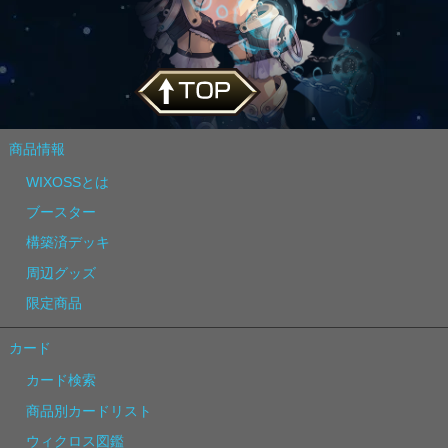
商品情報
WIXOSSとは
ブースター
構築済デッキ
周辺グッズ
限定商品
カード
カード検索
商品別カードリスト
ウィクロス図鑑