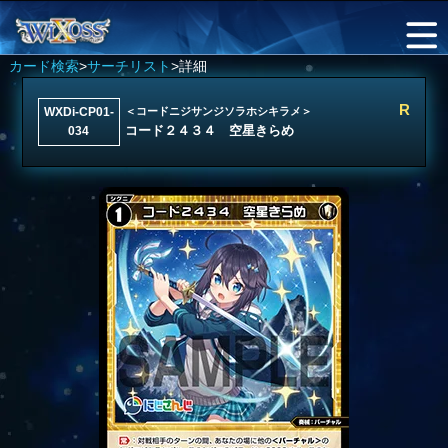
カード検索
>
サーチリスト
>詳細
R
WXDi-CP01-
＜コードニジサンジソラホシキラメ＞
コード２４３４ 空星きらめ
034