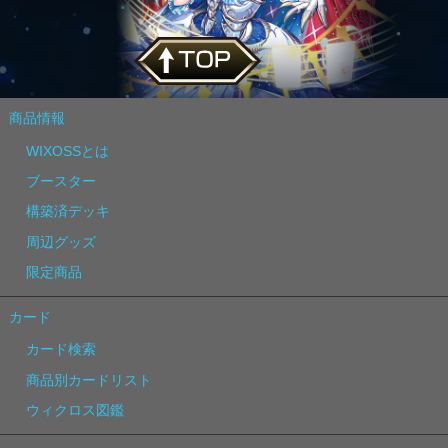
商品情報
WIXOSSとは
ブースター
構築済デッキ
周辺グッズ
限定商品
カード
カード検索
商品別カードリスト
ウィクロス図鑑