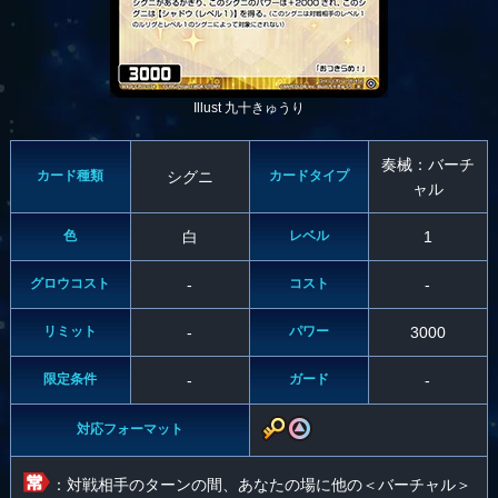
Illust 九十きゅうり
奏械：バーチ
カード種類
シグニ
カードタイプ
ャル
色
白
レベル
1
グロウコスト
-
コスト
-
リミット
-
パワー
3000
限定条件
-
ガード
-
対応フォーマット
：対戦相手のターンの間、あなたの場に他の＜バーチャル＞