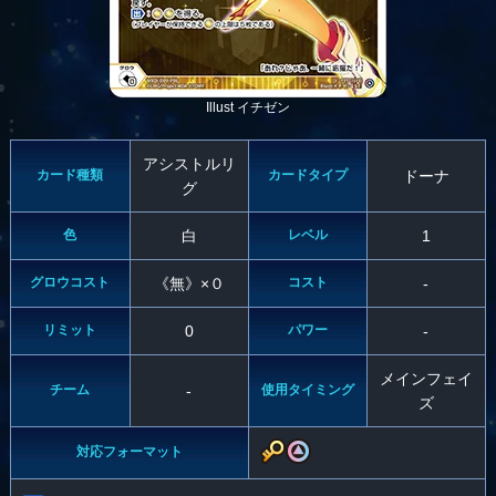
Illust イチゼン
アシストルリ
カード種類
カードタイプ
ドーナ
グ
色
白
レベル
1
グロウコスト
《無》×０
コスト
-
リミット
0
パワー
-
メインフェイ
チーム
-
使用タイミング
ズ
対応フォーマット