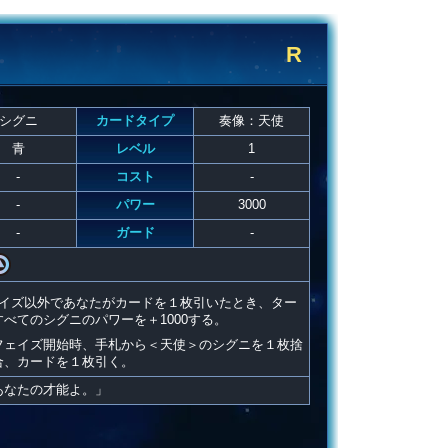
R
シグニ
カードタイプ
奏像：天使
青
レベル
1
-
コスト
-
-
パワー
3000
-
ガード
-
イズ以外であなたがカードを１枚引いたとき、ター
べてのシグニのパワーを＋1000する。
フェイズ開始時、手札から＜天使＞のシグニを１枚捨
合、カードを１枚引く。
あなたの才能よ。」