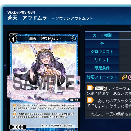
WXDi-P03-064
蒼天 アウドムラ
＜ソウテンアウドムラ＞
カード種類
色
グロウコスト
リミット
限定条件
対応フォーマット
：ドローフェ
ン終了時まで、あなたのす
：あなたのアタック
ててもよい。そうした場
「大丈夫、一度の偶然も