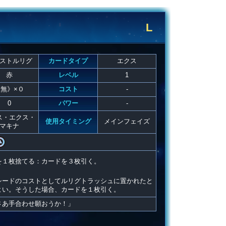
L
ストルリグ
カードタイプ
エクス
赤
レベル
1
無》×０
コスト
-
0
パワー
-
ス・エクス・
使用タイミング
メインフェイズ
マキナ
を１枚捨てる：カードを３枚引く。
シードのコストとしてルリグトラッシュに置かれたと
よい。そうした場合、カードを１枚引く。
さあ手合わせ願おうか！」