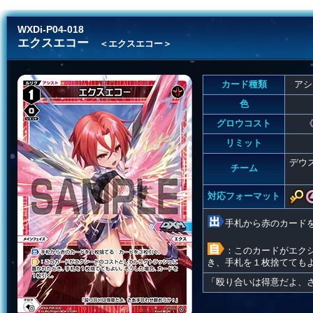
WXDi-P04-018
エクスエコー
＜エクスエコー＞
カード種類
アシ
色
グロウコスト
《
リミット
デウ
チーム
対応フォーマット
手札から赤のカード
：このカードがエク
き、手札を１枚捨てても
「殴り合いは得意だよ、