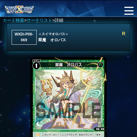
カード検索
>
サーチリスト
>詳細
R
WXDi-P06-
＜スイマオロバス＞
翠魔 オロバス
069