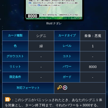
Illust ナダレ
カード種類
シグニ
カードタイプ
奏像：悪魔
色
緑
レベル
1
グロウコスト
-
コスト
-
リミット
-
パワー
8000
限定条件
-
ガード
-
対応フォーマット
：このシグニがバニッシュされたとき、あなたのシグニ１体
を対象とし、ターン終了時まで、それのパワーを＋3000する。