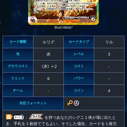
Illust Hitoto*
カード種類
ルリグ
カードタイプ
リル
色
赤
レベル
3
グロウコスト
《赤》×２
コスト
-
リミット
6
パワー
-
チーム
-
コイン
4
対応フォーマット
：
を持つあなたのシグニ１体が場に出たと
き、手札を１枚捨ててもよい。そうした場合、カードを１枚引