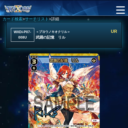
カード検索
>
サーチリスト
>詳細
UR
WXDi-P07-
＜ブヨウノキオクリル＞
武踊の記憶 リル
008U