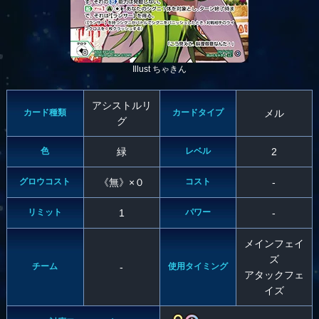
Illust ちゃきん
アシストルリ
カード種類
カードタイプ
メル
グ
色
緑
レベル
2
グロウコスト
《無》×０
コスト
-
リミット
1
パワー
-
メインフェイ
ズ
チーム
-
使用タイミング
アタックフェ
イズ