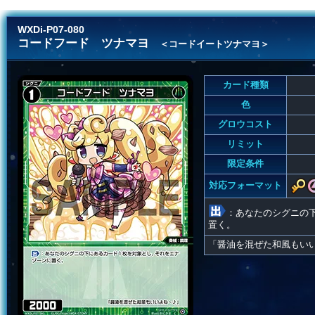
WXDi-P07-080
コードフード ツナマヨ
＜コードイートツナマヨ＞
カード種類
色
グロウコスト
リミット
限定条件
対応フォーマット
：あなたのシグニの
置く。
「醤油を混ぜた和風もいい