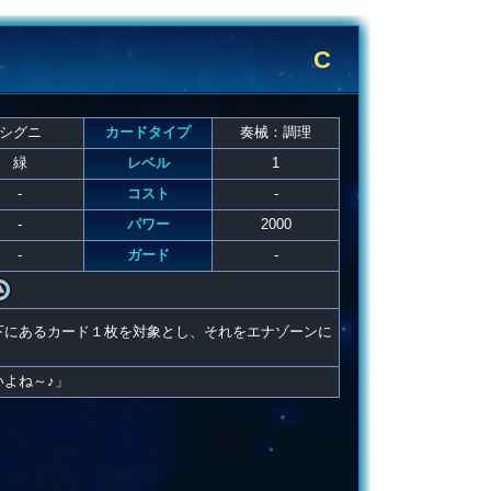
C
シグニ
カードタイプ
奏械：調理
緑
レベル
1
-
コスト
-
-
パワー
2000
-
ガード
-
下にあるカード１枚を対象とし、それをエナゾーンに
よね～♪」