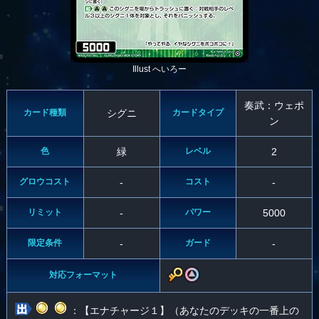
Illust へいろー
奏武：ウェポ
カード種類
シグニ
カードタイプ
ン
色
緑
レベル
2
グロウコスト
-
コスト
-
リミット
-
パワー
5000
限定条件
-
ガード
-
対応フォーマット
：【エナチャージ１】（あなたのデッキの一番上の