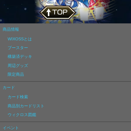
商品情報
WIXOSSとは
ブースター
構築済デッキ
周辺グッズ
限定商品
カード
カード検索
商品別カードリスト
ウィクロス図鑑
イベント