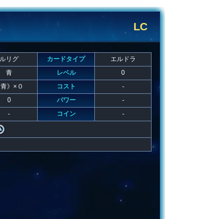
LC
ルリグ
カードタイプ
エルドラ
青
レベル
0
青》×０
コスト
-
0
パワー
-
-
コイン
-