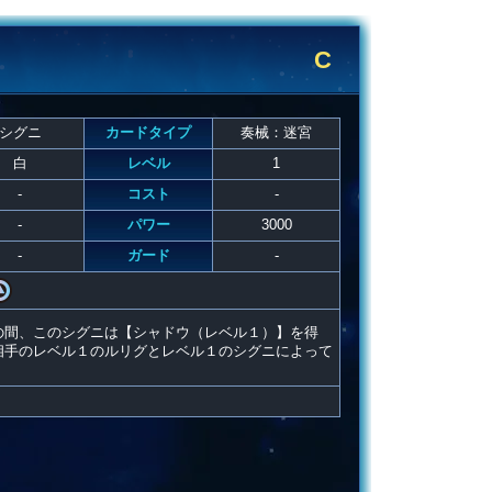
C
シグニ
カードタイプ
奏械：迷宮
白
レベル
1
-
コスト
-
-
パワー
3000
-
ガード
-
の間、このシグニは【シャドウ（レベル１）】を得
相手のレベル１のルリグとレベル１のシグニによって
」