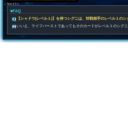
Illust ますん
■FAQ
【シャドウ(レベル１)】を持つシグニは、対戦相手のレベル１の
いいえ、ライフバーストであってもそのカードがレベル１のシグ