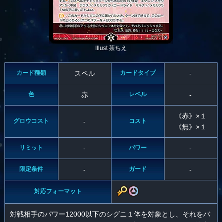
Illust 茶ちえ
カード種類
スペル
カードタイプ
-
色
赤
レベル
-
《赤》×１
グロウコスト
-
コスト
《無》×１
リミット
-
パワー
-
限定条件
-
ガード
-
対応フォーマット
対戦相手のパワー12000以下のシグニ１体を対象とし、それをバ