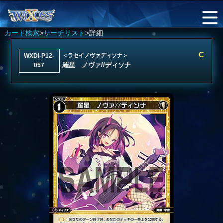
カード検索
>
サーチリスト
>詳細
C
WXDi-P12-
＜ラセイノヴァディソナ＞
羅星 ノヴァ//ディソナ
057