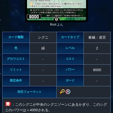
Illust よん
カード種類
シグニ
カードタイプ
奏械：迷宮
色
緑
レベル
2
グロウコスト
-
コスト
-
リミット
-
パワー
8000
限定条件
-
ガード
-
対応フォーマット
：このシグニが中央のシグニゾーンにあるかぎり、このシグ
ニのパワーは＋4000される。