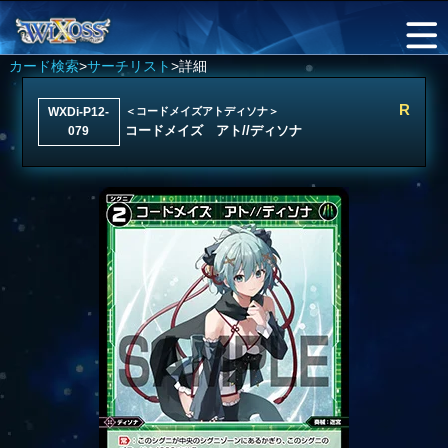
カード検索
>
サーチリスト
>詳細
R
WXDi-P12-
＜コードメイズアトディソナ＞
コードメイズ アト//ディソナ
079