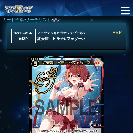
カード検索
>
サーチリスト
>詳細
SRP
WXDi-P14-
＜コウテンキヒラナフェゾーネ＞
紅天姫 ヒラナ//フェゾーネ
042P