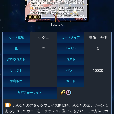
Illust よん
カード種類
シグニ
カードタイプ
奏像：天使
色
赤
レベル
3
グロウコスト
-
コスト
-
リミット
-
パワー
10000
限定条件
-
ガード
-
対応フォーマット
：あなたのアタックフェイズ開始時、あなたのエナゾーンに
あるすべてのカードをトラッシュに置いてもよい。この方法でカ