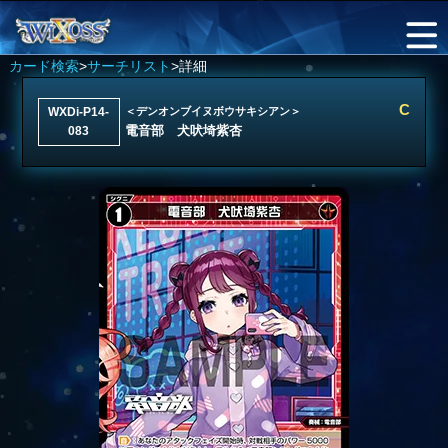
カード検索
>
サーチリスト
>詳細
C
WXDi-P14-
＜デンオンブイヌボウサキシアン＞
電音部 犬吠埼紫杏
083