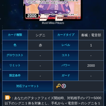
Illust Mika Pikazo
カード種類
シグニ
カードタイプ
奏械：電音部
色
赤
レベル
1
グロウコスト
-
コスト
-
リミット
-
パワー
2000
限定条件
-
ガード
-
対応フォーマット
：あなたのアタックフェイズ開始時、対戦相手のパワー5000
以下のシグニ１体を対象とし、手札から＜電音部＞のシグニを１