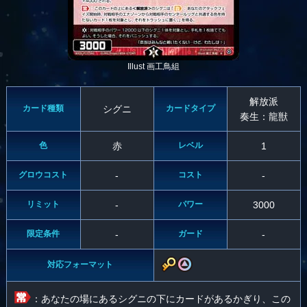
Illust 画工鳥組
解放派
カード種類
シグニ
カードタイプ
奏生：龍獣
色
赤
レベル
1
グロウコスト
-
コスト
-
リミット
-
パワー
3000
限定条件
-
ガード
-
対応フォーマット
：あなたの場にあるシグニの下にカードがあるかぎり、この