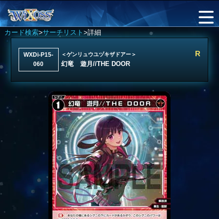
カード検索
>
サーチリスト
>詳細
R
WXDi-P15-
＜ゲンリュウユヅキザドアー＞
幻竜 遊月//THE DOOR
060