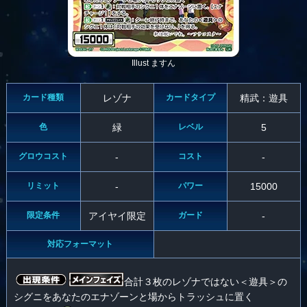
Illust ますん
カード種類
レゾナ
カードタイプ
精武：遊具
色
緑
レベル
5
グロウコスト
-
コスト
-
リミット
-
パワー
15000
限定条件
アイヤイ限定
ガード
-
対応フォーマット
合計３枚のレゾナではない＜遊具＞の
シグニをあなたのエナゾーンと場からトラッシュに置く