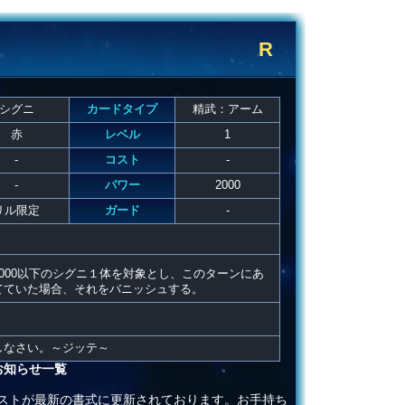
R
シグニ
カードタイプ
精武：アーム
赤
レベル
1
-
コスト
-
-
パワー
2000
リル限定
ガード
-
000以下のシグニ１体を対象とし、このターンにあ
てていた場合、それをバニッシュする。
。
しなさい。～ジッテ～
お知らせ一覧
ストが最新の書式に更新されております。お手持ち