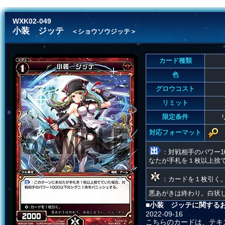
WXK02-049
小装 ジッテ
＜ショウソウジッテ＞
カード種類
色
グロウコスト
リミット
限定条件
対応フォーマット
：対戦相手のパワー1
なたが手札を１枚以上捨
：カードを１枚引く
悪あがきは終わり。白状
■小装 ジッテに関する
2022-09-16
こちらのカードは、テキ