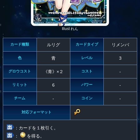
Illust れん
カード種類
ルリグ
カードタイプ
リメンバ
色
青
レベル
3
グロウコスト
《青》×２
コスト
-
リミット
6
パワー
-
チーム
-
コイン
-
対応フォーマット
：カードを１枚引く。
：
を得る。