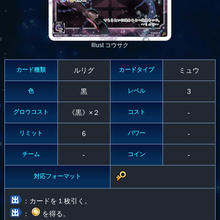
Illust コウサク
カード種類
ルリグ
カードタイプ
ミュウ
色
黒
レベル
3
グロウコスト
《黒》×２
コスト
-
リミット
6
パワー
-
チーム
-
コイン
-
対応フォーマット
：カードを１枚引く。
：
を得る。